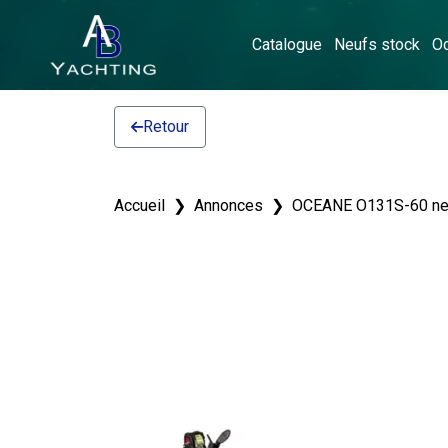
Catalogue
Neufs stock
O
Retour
Accueil
Annonces
OCEANE O131S-60 neu