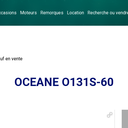
ccasions
Moteurs
Remorques
Location
Recherche ou vendr
f en vente
OCEANE O131S-60